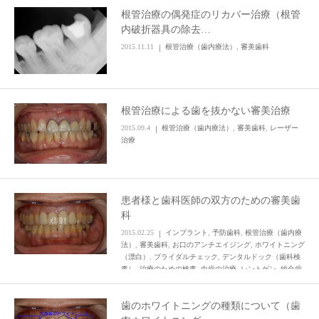
根管治療の偶発症のリカバー治療（根管
内破折器具の除去…
2015.11.11
根管治療（歯内療法）
,
審美歯科
根管治療による歯を抜かない審美治療
2015.09.4
根管治療（歯内療法）
,
審美歯科
,
レーザー
治療
患者様と歯科医師の双方のための審美歯
科
2015.02.25
インプラント
,
予防歯科
,
根管治療（歯内療
法）
,
審美歯科
,
お口のアンチエイジング
,
ホワイトニング
（漂白）
,
ブライダルチェック
,
デンタルドック（歯科検
査）
,
治療のための検査
,
虫歯の治療
,
レントゲン
,
総合歯
科（一口腔一単位）の治療
歯のホワイトニングの種類について（歯