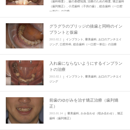
（歯科検査）
,
歯の基礎知識
,
治療のための検査
,
矯正歯科
（歯列矯正）
,
小児歯科（子供の歯）
,
総合歯科（一口腔
一単位）の治療
グラグラのブリッジの抜歯と同時のイン
プラントと仮歯
2015.02.2
インプラント
,
審美歯科
,
お口のアンチエイ
ジング
,
口腔外科
,
総合歯科（一口腔一単位）の治療
入れ歯にならないようにするインプラン
トの治療
2015.02.1
インプラント
,
審美歯科
,
お口のアンチエイ
ジング
前歯のゆがみを治す矯正治療（歯列矯
正）
2015.01.14
審美歯科
,
かみ合わせ（咬み合わせ）
,
矯正
歯科（歯列矯正）