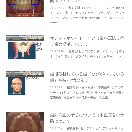
肉ホワイトニング…
2015.02.25
審美歯科
,
お口のアンチエイジング
,
ホワイ
トニング（漂白）
,
セルフチェック
,
ブライダルチェック
,
クリーニング
,
レーザー治療
,
総合歯科（一口腔一単位）
の治療
オフィスホワイトニング（歯科医院で行
う歯の漂泊、ホワ…
2015.02.19
審美歯科
,
お口のアンチエイジング
,
ホワイ
トニング（漂白）
,
ブライダルチェック
,
クリーニング
歯根破折している歯（ひびがいっている
歯）を抜かずに治…
2015.02.6
根管治療（歯内療法）
,
審美歯科
,
お口のア
ンチエイジング
,
抜歯治療
,
デンタルドック（歯科検査）
,
定期検診
,
総合歯科（一口腔一単位）の治療
歯列不正の予防について（不正咬合の予
防について）
2015.02.4
審美歯科
,
セルフチェック
,
デンタルドック