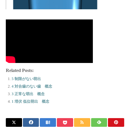
Related Posts:
5 制限がない萌出
4 対合歯のない歯 概念
3 正常な萌出 概念
1 埋伏 低位萌出 概念