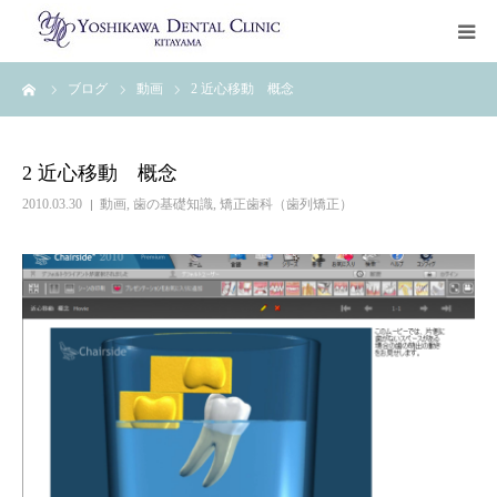
ーム
ブログ
動画
2 近心移動 概念
トップページ
治療について
2 近心移動 概念
2010.03.30
動画
,
歯の基礎知識
,
矯正歯科（歯列矯正）
診療科目
クリニック案内
ご予約・お問い合わせ
治療ブログ
初診カウンセリングお申込み