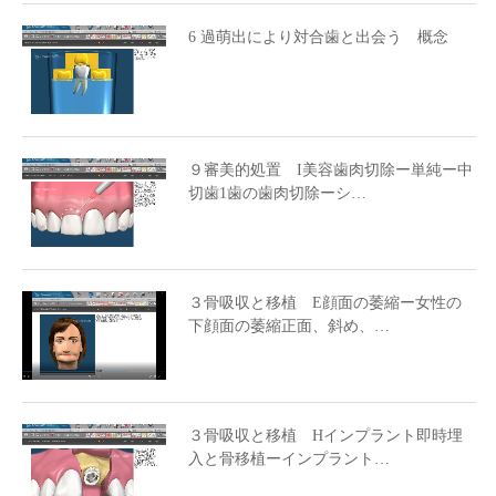
6 過萌出により対合歯と出会う 概念
９審美的処置 I美容歯肉切除ー単純ー中
切歯1歯の歯肉切除ーシ…
３骨吸収と移植 E顔面の萎縮ー女性の
下顔面の萎縮正面、斜め、…
３骨吸収と移植 Hインプラント即時埋
入と骨移植ーインプラント…