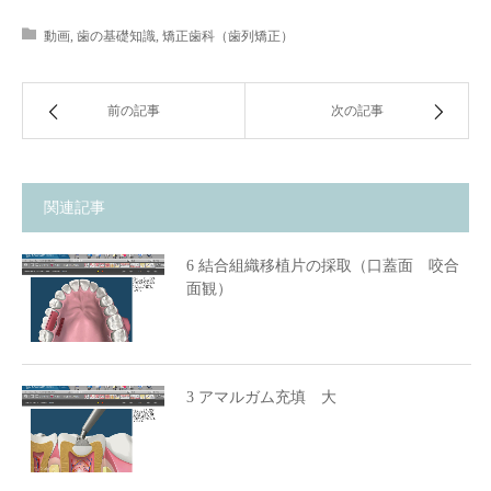
動画
,
歯の基礎知識
,
矯正歯科（歯列矯正）
前の記事
次の記事
関連記事
6 結合組織移植片の採取（口蓋面 咬合
面観）
3 アマルガム充填 大